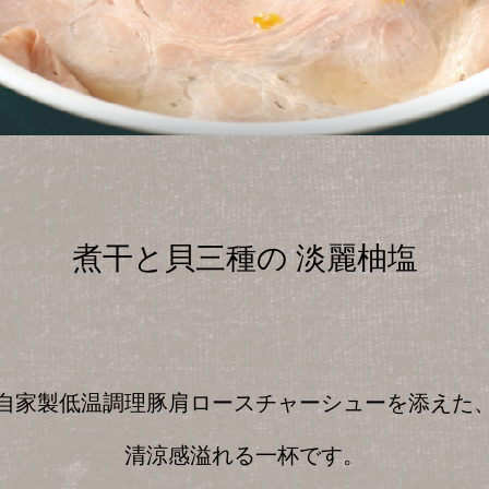
煮干と貝三種の 淡麗柚塩
自家製低温調理豚肩ロースチャーシューを添えた
清涼感溢れる一杯です。